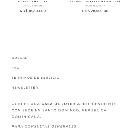
SILVER GEMA CUFF
VERMEIL TIMELESS WATCH CUFF
Proveedor:
Proveedor:
OCIO JEWELRY
OCIO JEWELRY
Precio
RD$ 18,800.00
Precio
RD$ 28,500.00
habitual
habitual
BUSCAR
FAQ
TÉRMINOS DE SERVICIO
NEWSLETTER
OCIO ES UNA
CASA DE JOYERÍA
INDEPENDIENTE
CON SEDE EN SANTO DOMINGO, REPÚBLICA
DOMINICANA.
PARA CONSULTAS GENERALES: