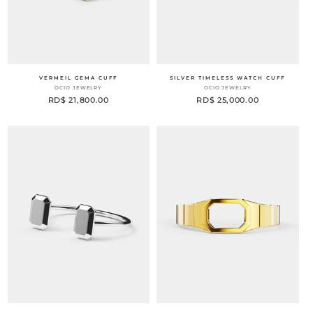
VERMEIL GEMA CUFF
SILVER TIMELESS WATCH CUFF
Proveedor:
Proveedor:
OCIO JEWELRY
OCIO JEWELRY
Precio
RD$ 21,800.00
Precio
RD$ 25,000.00
habitual
habitual